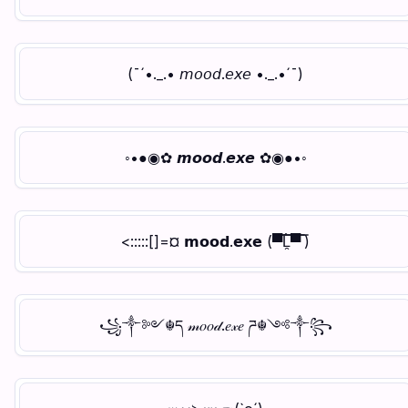
(¯´•._.• 𝘮𝘰𝘰𝘥.𝘦𝘹𝘦 •._.•´¯)
◦•●◉✿ 𝙢𝙤𝙤𝙙.𝙚𝙭𝙚 ✿◉●•◦
<:::::[]=¤ 𝗺𝗼𝗼𝗱.𝗲𝘅𝗲 (▀̿̿Ĺ̯̿̿▀̿ ̿)
꧁༒༻☬ད 𝓂𝑜𝑜𝒹.𝑒𝓍𝑒 ཌ☬༺༒꧂