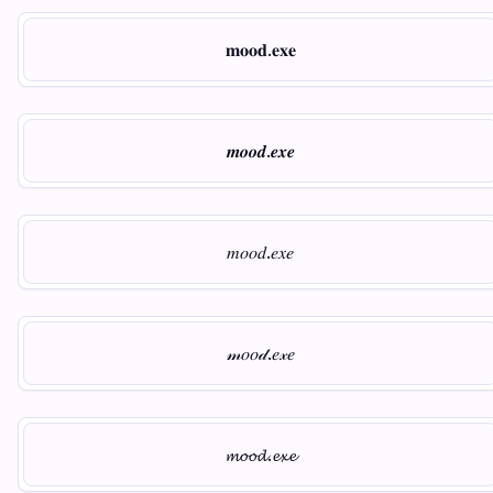
𝐦𝐨𝐨𝐝.𝐞𝐱𝐞
𝒎𝒐𝒐𝒅.𝒆𝒙𝒆
𝑚𝑜𝑜𝑑.𝑒𝑥𝑒
𝓂𝑜𝑜𝒹.𝑒𝓍𝑒
𝓶𝓸𝓸𝓭.𝓮𝔁𝓮