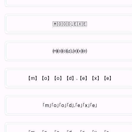
🇲​🇴​🇴​🇩​.🇪​🇽​🇪​
⒨⒪⒪⒟.⒠⒳⒠
【m】【o】【o】【d】.【e】【x】【e】
｢m｣｢o｣｢o｣｢d｣.｢e｣｢x｣｢e｣