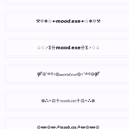
⚒⛭❅☆☙𝙢𝙤𝙤𝙙.𝙚𝙭𝙚☙☆❅⛭⚒
♤♢⸕Ϫ〹𝗺𝗼𝗼𝗱.𝗲𝘅𝗲〹Ϫ⸕♢♤
⚤࿋༺፥⚙𝓂𝑜𝑜𝒹.𝑒𝓍𝑒⚙፥༺࿋⚤
⊗⛬᛭⚖〸𝔪𝔬𝔬𝔡.𝔢𝔵𝔢〸⚖᛭⛬⊗
⊘ᚔ⊜ᚓ☭𝖒𝖔𝖔𝖉.𝖊𝖝𝖊☭ᚓ⊜ᚔ⊘