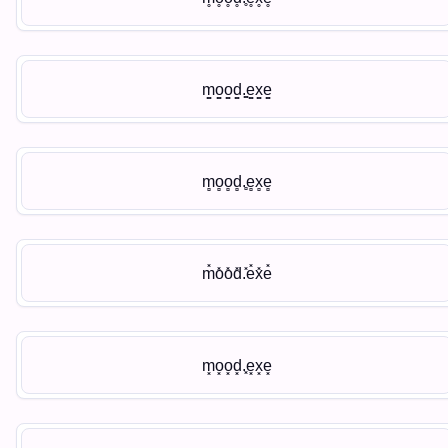
m͚o͚o͚d͚.͚e͚x͚e͚
m̻o̻o̻d̻.̻e̻x̻e̻
m̽o̽o̽d̽.̽e̽x̽e̽
m͓o͓o͓d͓.͓e͓x͓e͓