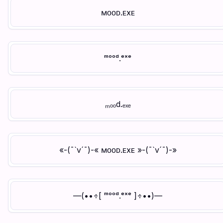
ᴍᴏᴏᴅ.ᴇxᴇ
ᵐᵒᵒᵈ.ᵉˣᵉ
ₘₒₒd.ₑₓₑ
«-(¯`v´¯)-« ᴍᴏᴏᴅ.ᴇxᴇ »-(¯`v´¯)-»
—(••÷[ ᵐᵒᵒᵈ.ᵉˣᵉ ]÷••)—