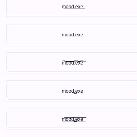
m͟o͟o͟d͟.͟e͟x͟e͟
m͟͞o͟͞o͟͞d͟͞.͟͞e͟͞x͟͞e͟͞
m̅͞o̅͞o̅͞d̅͞.̅͞e̅͞x̅͞e̅͞
m̲͟o̲͟o̲͟d̲͟.̲͟e̲͟x̲͟e̲͟
m̲̅͟͞o̲̅͟͞o̲̅͟͞d̲̅͟͞.̲̅͟͞e̲̅͟͞x̲̅͟͞e̲̅͟͞