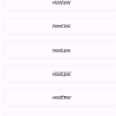
m͓̽o͓̽o͓̽d͓̽.͓̽e͓̽x͓̽e͓̽
m̅o̅o̅d̅.̅e̅x̅e̅
m̲o̲o̲d̲.̲e̲x̲e̲
m̲̅o̲̅o̲̅d̲̅.̲̅e̲̅x̲̅e̲̅
m͞o͞o͞d͞.͞e͞x͞e͞