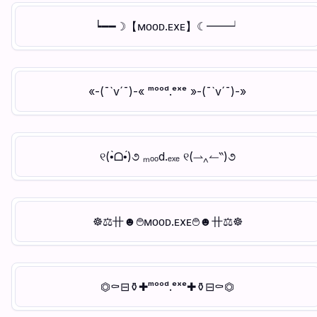
┕━━☽【ᴍᴏᴏᴅ.ᴇxᴇ】☾━━┙
«-(¯`v´¯)-« ᵐᵒᵒᵈ.ᵉˣᵉ »-(¯`v´¯)-»
୧(•̀ᗝ•́)૭ ₘₒₒd.ₑₓₑ ୧(⇀‸↼‶)૭
☸⚖〹☻࿉ᴍᴏᴏᴅ.ᴇxᴇ࿉☻〹⚖☸
⏣⚰⊟⚱✚ᵐᵒᵒᵈ.ᵉˣᵉ✚⚱⊟⚰⏣