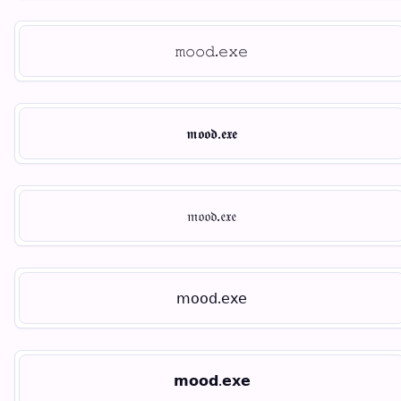
𝚖𝚘𝚘𝚍.𝚎𝚡𝚎
𝖒𝖔𝖔𝖉.𝖊𝖝𝖊
𝔪𝔬𝔬𝔡.𝔢𝔵𝔢
𝗆𝗈𝗈𝖽.𝖾𝗑𝖾
𝗺𝗼𝗼𝗱.𝗲𝘅𝗲