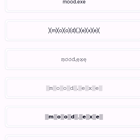
mood.exe
╳m╳o╳o╳d╳.╳e╳x╳e╳
𝚖̣𝚘̇𝚘̇𝚍̇.̩𝚎̣𝚡̣𝚎̩
░𝚖░𝚘░𝚘░𝚍░.░𝚎░𝚡░𝚎░
▒𝗺▒𝗼▒𝗼▒𝗱▒.▒𝗲▒𝘅▒𝗲▒