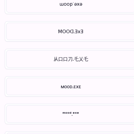
ɯoop˙ǝxǝ
ꓟꓳꓳꓷ.ƎxƎ
从口口刀.乇乂乇
ᴍᴏᴏᴅ.ᴇxᴇ
ᵐᵒᵒᵈ.ᵉˣᵉ