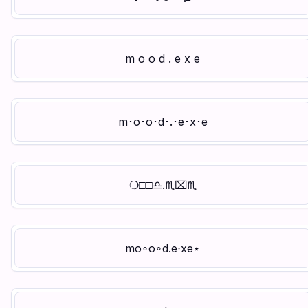
m o o d . e x e
m･o･o･d･.･e･x･e
❍︎□︎□︎♎︎.♏︎⌧︎♏︎
mo∘o∘d.e‧xe⋆