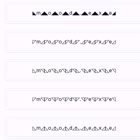
◣m◢◣o◢◣o◢◣d◢◣.◢◣e◢◣x◢◣e◢
◸m◿◸o◿◸o◿◸d◿◸.◿◸e◿◸x◿◸e◿
◺m◹◺o◹◺o◹◺d◹◺.◹◺e◹◺x◹◺e◹
◸m◹◸o◹◸o◹◸d◹◸.◹◸e◹◸x◹◸e◹
◺m◿◺o◿◺o◿◺d◿◺.◿◺e◿◺x◿◺e◿