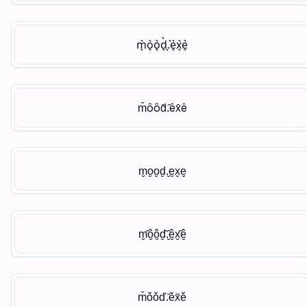
m᷏͛o᷏͛o᷏͛d᷏͛.᷏͛e᷏͛x᷏͛e᷏͛
m̂ôôd̂.̂êx̂ê
m̬o̬o̬d̬.̬e̬x̬e̬
m̬̂ô̬ô̬d̬̂.̬̂ê̬x̬̂ê̬
m̌ǒǒď.̌ěx̌ě