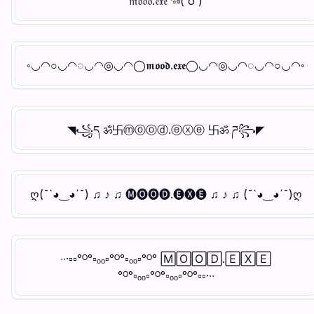
𝔪𝔬𝔬𝔡.𝔢𝔵𝔢 ☜(`o´)
◦◡◠○◡◠◌◡◠◎◡◠◯𝖒𝖔𝖔𝖉.𝖊𝖝𝖊◯◡◠◎◡◠◌◡◠○◡◠◦
◥꧁ད ॐ卐ⓜⓞⓞⓓ.ⓔⓧⓔ 卐ॐ ཌ꧂◤
ღ(¯`◕‿◕´¯) ♫ ♪ ♫ 🅜🅞🅞🅓.🅔🅧🅔 ♫ ♪ ♫ (¯`◕‿◕´¯)ღ
∙∙·▫▫ᵒᴼᵒ▫ₒₒ▫ᵒᴼᵒ▫ₒₒ▫ᵒᴼᵒ 🄼🄾🄾🄳.🄴🅇🄴
ᵒᴼᵒ▫ₒₒ▫ᵒᴼᵒ▫ₒₒ▫ᵒᴼᵒ▫▫·∙∙