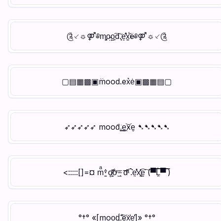
༊⸔☼⚤༅m̡̼̭o̵̤o̺̙͠d.̙̖̆e̝̊̄̓x̳̄̈́ë༅⚤☼⸔༊
▢▤▦▩▣m̈ood.ex̉ė▣▩▦▤▢
➶➶➶➶➶ mood̀͘.̪͇͟e̱̯͝xe̬ ➷➷➷➷➷
<:::::[]=¤ mͣ ̳ͮ̕ ǫ̸̩̳̂̏o̐ͬ ̫ͨ ̨ͨ d̅͂ͣ͡ .̀̇̀e͍̓̊̕x̢͍͉̔̎͡e̮͠ (▀̿̿Ĺ̯̿̿▀̿ ̿)
°†° «[moo̯͘d̨̩̜̈́.̐͠ex́̕e̻̠͗̕]» °†°