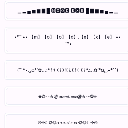
▁ ▂ ▄ ▅ ▆ ▇ █ 🅼🅾🅾🅳.🅴🆇🅴 █ ▇ ▆ ▅ ▄ ▂ ▁
•°¯`•• 【m】【o】【o】【d】.【e】【x】【e】 ••
´¯°•
(¯`*•.¸,¤°´✿.｡.:* 🇲​🇴​🇴​🇩​.🇪​🇽​🇪​ *.:｡.✿`°¤,¸.•*´¯)
ᚑ❂〰✮⚣𝓶𝓸𝓸𝓭.𝓮𝔁𝓮⚣✮〰❂ᚑ
࿊✢☾❂❂𝘮𝘰𝘰𝘥.𝘦𝘹𝘦❂❂☾✢࿊