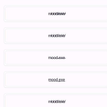
m̷̸o̷̸o̷̸d̷̸.̷̸e̷̸x̷̸e̷̸
m̸o̸o̸d̸.̸e̸x̸e̸
m̴o̴o̴d̴.̴e̴x̴e̴
m̲o̲o̲d̲.̲e̲x̲e̲
m̸o̸o̸d̸.̸e̸x̸e̸