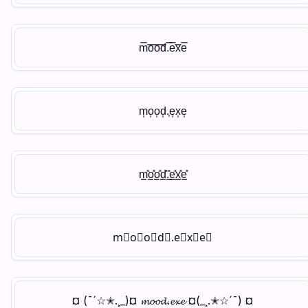
m̿o̿o̿d̿.̿e̿x̿e̿
m͎o͎o͎d͎.͎e͎x͎e͎
m͇̽o͇̽o͇̽d͇̽.͇̽e͇̽x͇̽e͇̽
m⃣o⃣o⃣d⃣.e⃣x⃣e⃣
¤ (¯´☆✭.¸_)¤ 𝓶𝓸𝓸𝓭.𝓮𝔁𝓮 ¤(_¸.✭☆´¯) ¤