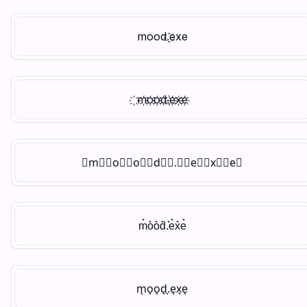
҈m҈o҈o҈d҈.҈e҈x҈e҈
҉m҉o҉o҉d҉.҉e҉x҉e҉
⃘m⃘⃘o⃘⃘o⃘⃘d⃘⃘.⃘⃘e⃘⃘x⃘⃘e⃘
m͛o͛o͛d͛.͛e͛x͛e͛
m᷏o᷏o᷏d᷏.᷏e᷏x᷏e᷏