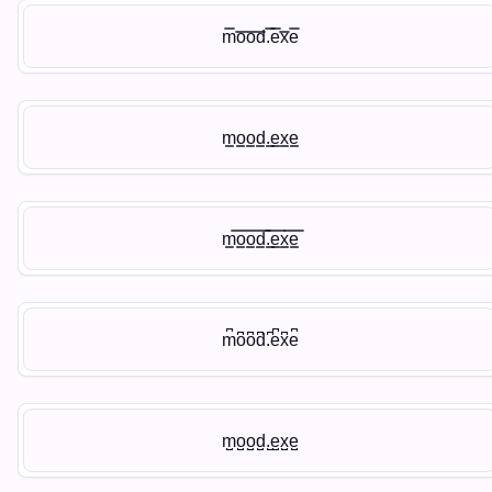
m̿o̿o̿d̿.̿e̿x̿e̿
m͇o͇o͇d͇.͇e͇x͇e͇
m͇̿o͇̿o͇̿d͇̿.͇̿e͇̿x͇̿e͇̿
m͆o͆o͆d͆.͆e͆x͆e͆
m̺o̺o̺d̺.̺e̺x̺e̺