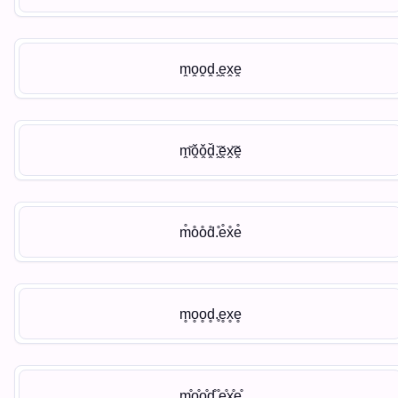
m̭o̭o̭ḓ.̭ḙx̭ḙ
m̭̌ǒ̭ǒ̭ḓ̌.̭̌ḙ̌x̭̌ḙ̌
m̊o̊o̊d̊.̊e̊x̊e̊
m̥o̥o̥d̥.̥e̥x̥e̥
m̥̊o̥̊o̥̊d̥̊.̥̊e̥̊x̥̊e̥̊