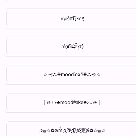
m̴̜õ̮ͯ ̘͛̔o̺͂d̽̿.̢͓e̗̖̹͜x͕̍ē̛̦̻ͪ͟
m̈́o̟̖͊̈o͒͝d̶.̖̆͂e͌x̜̝͘e̷̙͒̍
☆⋅⊰⛬✙mood.́exe̎✙⛬⊰⋅☆
〸⊚♁᚛♣mood.͑ͫ ̛e̵ͦͥx̴e♣᚛♁⊚〸
♫ᚗ☆✿࿌mͣ ̥͖o̡ͬ ͡o̓ͤ ͕d̮̲͉̓͠.ͯ ̼e̴̊͐̚ẋ̣͕̅ê̗̈́ͥ͢ ͝࿌✿☆ᚗ♫