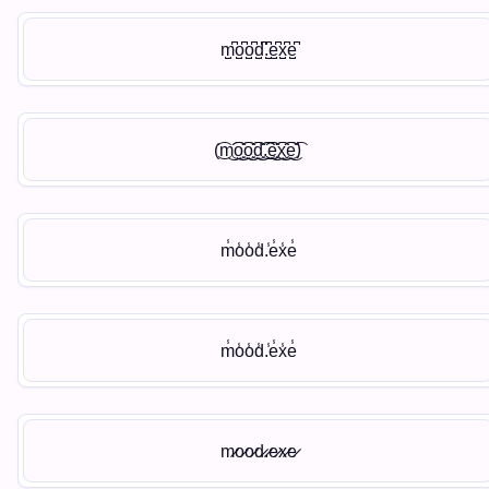
m̺͆o̺͆o̺͆d̺͆.̺͆e̺͆x̺͆e̺͆
(͜͡m͜͜͡͡o͜͜͡͡o͜͜͡͡d͜͜͡͡.͜͜͡͡e͜͜͡͡x͜͜͡͡e͜͡)
m̾o̾o̾d̾.̾e̾x̾e̾
m̾o̾o̾d̾.̾e̾x̾e̾
m̷o̷o̷d̷.̷e̷x̷e̷