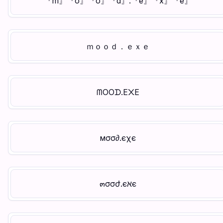
『m』『o』『o』『d』.『e』『x』『e』
ｍｏｏｄ．ｅｘｅ
ᗰOOᗪ.E᙭E
мσσ∂.єχє
๓σσժ.єאє