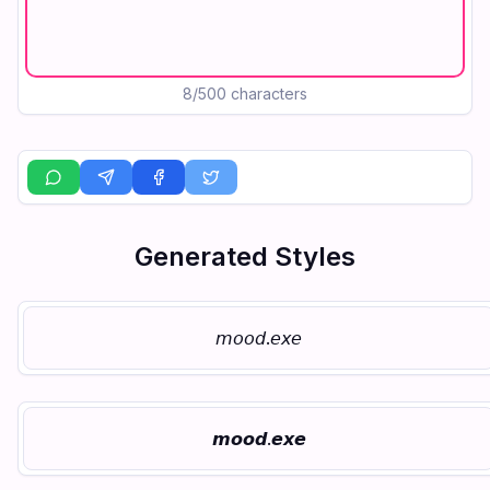
8
/500 characters
Generated Styles
𝘮𝘰𝘰𝘥.𝘦𝘹𝘦
𝙢𝙤𝙤𝙙.𝙚𝙭𝙚