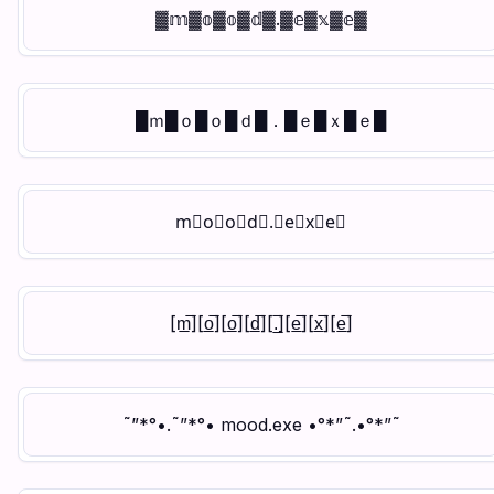
▓𝕞▓𝕠▓𝕠▓𝕕▓.▓𝕖▓𝕩▓𝕖▓
█ｍ█ｏ█ｏ█ｄ█．█ｅ█ｘ█ｅ█
m⃝o⃝o⃝d⃝.⃝e⃝x⃝e⃝
[m̲̅][o̲̅][o̲̅][d̲̅][.̲̅][e̲̅][x̲̅][e̲̅]
˜”*°•.˜”*°• mood.exe •°*”˜.•°*”˜