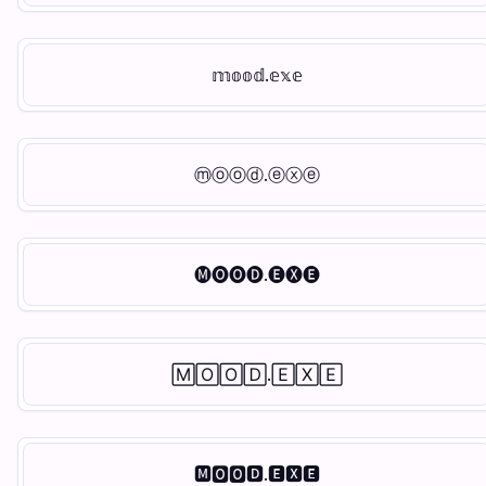
𝕞𝕠𝕠𝕕.𝕖𝕩𝕖
ⓜⓞⓞⓓ.ⓔⓧⓔ
🅜🅞🅞🅓.🅔🅧🅔
🄼🄾🄾🄳.🄴🅇🄴
🅼🅾🅾🅳.🅴🆇🅴