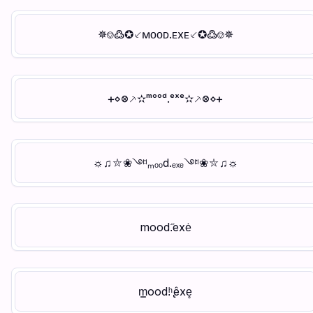
✵⎊߷✪⸔ᴍᴏᴏᴅ.ᴇxᴇ⸔✪߷⎊✵
ᚐ⋄᳁⸕✫ᵐᵒᵒᵈ.ᵉˣᵉ✫⸕᳁⋄ᚐ
☼♫⛥❀༇ₘₒₒd.ₑₓₑ༇❀⛥♫☼
mood.̋exė
m͇ood.ͪ ̢êxe̥