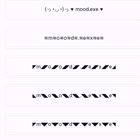
(っ◔◡◔)っ ♥ mood.exe ♥
≋m≋o≋o≋d≋.≋e≋x≋e≋
◤m◢◤o◢◤o◢◤d◢◤.◢◤e◢◤x◢◤e◢
◣m◥◣o◥◣o◥◣d◥◣.◥◣e◥◣x◥◣e◥
◤m◥◤o◥◤o◥◤d◥◤.◥◤e◥◤x◥◤e◥